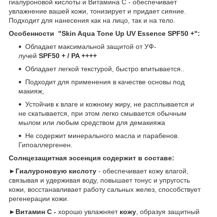
гиалуроновой кислоты и Витамина С - обеспечивает
увлажнение вашей кожи, тонизирует и придает сияние.
Подходит для нанесения как на лицо, так и на тело.
Особенности "Skin Aqua Tone Up UV Essence SPF50 +":
Обладает максимальной защитой от УФ-
лучей
SPF50 + / PA ++++
Обладает легкой текстурой, быстро впитывается..
Подходит для применения в качестве основы под
макияж,
Устойчив к влаге и кожному жиру, не расплывается и
не скатывается, при этом легко смывается обычным
мылом или любым средством для демакияжа
Не содержит минерального масла и парабенов.
Гипоаллергенен.
Солнцезащитная эссенция содержит в составе:
►Гиалуроновую кислоту
- обеспечивает кожу влагой,
связывая и удерживая воду, повышает тонус и упругость
кожи, восстанавливает работу сальных желез, способствует
регенерации кожи.
►Витамин С -
хорошо увлажняет
кожу
, образуя защитный