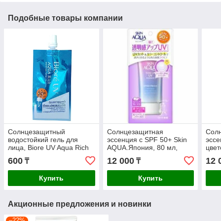
Подобные товары компании
Солнцезащитный
Солнцезащитная
Сол
водостойкий гель для
эссенция с SPF 50+ Skin
эссе
лица, Biore UV Aqua Rich
AQUA.Япония, 80 мл,
цвет
Watery Gel SPF50+, 7 мл
пигментные пятна,
ROHT
600
12 000
12 
₸
₸
веснушки
UV E
Beig
Купить
Купить
Акционные предложения и новинки
–22%