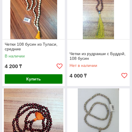
Четки 108 бусин из Туласи,
средние
Четки из рудракши с Буддой,
В наличии
108 бусин
Нет в наличии
4 200
₸
4 000
₸
Купить