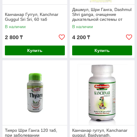
Дашмул, Шри Ганга, Dashmul
Канчанар Гуггул, Kanchnar
Shri ganga, очищение
Guggul Sri Sri, 60 таб
дыхательной системы от
шлаков, 100 таблеток
В наличии
В наличии
2 800
4 200
₸
₸
Купить
Купить
Тияро Шри Ганга 120 таб,
Канчанар гуггул, Kanchanar
при заболевании
guggul, Baidyanath,