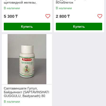
щитовидной железы,
80таблеток
тиреодит, гипотериоз
В наличии
В наличии
5 300
2 800
₸
₸
Купить
Купить
Саптавиншати Гуггул,
Байдьянахт (SAPTAVINSHATI
GUGGULU, Baidyanath) 80
табл.
В наличии