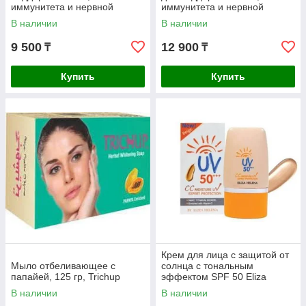
иммунитета и нервной
иммунитета и нервной
системы., 500мг, 100 кап, Dr.
системы, 100 гр, DR. EVENK
В наличии
В наличии
Evenk
9 500
12 900
₸
₸
Купить
Купить
Крем для лица с защитой от
Мыло отбеливающее с
солнца c тональным
папайей, 125 гр, Trichup
эффектом SPF 50 Eliza
Helena СС beige, 30 мл
В наличии
В наличии