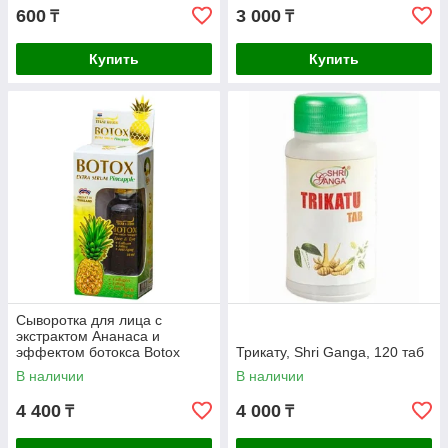
600
3 000
₸
₸
Купить
Купить
Сыворотка для лица с
экстрактом Ананаса и
эффектом ботокса Botox
Трикату, Shri Ganga, 120 таб
Extra Serum Pineapple Royal
В наличии
В наличии
Thai Herb, 30 мл
4 400
4 000
₸
₸