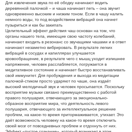
Для извлечения звука по её ободку начинают водить
деревянной палочкой – и чаша начинает петь – она звучит
одновременно высоким и низким тоном. Если в чашу налить
немного воды, то под воздействием вибраций она начнет
пузыриться и как бы закипать
Целительный эффект действия чаш основан на том, что
органы нашего тела, имеющие свою частоту колебаний,
начинают входить в резонанс со звучащими чашами и в ответ
начинают незаметно вибрировать. В результате легких
вибраций в сосудах и капиллярах улучшается
кровообращение, в результате чего с мышц уходит излишнее
напряжение, человек расслабляется, погружается в
медитативное состояние и начинает быстро восстанавливать
свой иммунитет. Для пробуждения и выхода из медитации
палочкой-стиком просто ударяют по чаше, она издаёт
высокий мелодичный звук и человек просыпается. Поскольку
восприятие музыки связано преимущественно с работой
правого полушария, отвечающего за эмоционально-
образное восприятие мира, что деятельность левого
полушария, отвечающего за интеллектуальное решение
проблем, на какое-то время притормаживается, утихает. Это
даёт возможность человеку на какое-то время отключить
своей мозг от повседневных проблем и отдохнуть от них.
Эффект «пустое сознание», который возникает в этом