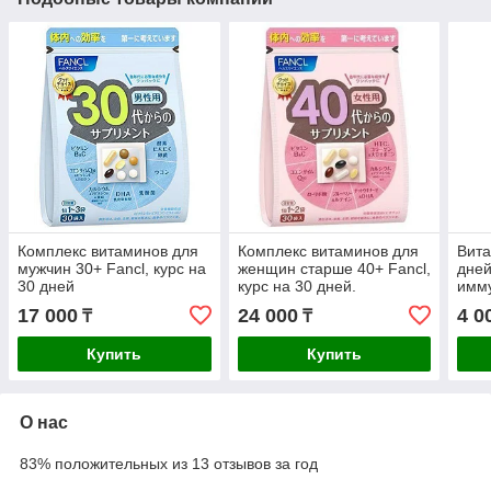
Комплекс витаминов для
Комплекс витаминов для
Вита
мужчин 30+ Fancl, курс на
женщин старше 40+ Fancl,
дней
30 дней
курс на 30 дней.
имму
кож
17 000
24 000
4 0
₸
₸
Купить
Купить
О нас
83% положительных из 13 отзывов за год