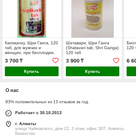
Капикачху, Шри Ганга, 120
Шатавари, Шри Ганга
Биот
таб, для мужчин и
(Shatavari tab, Shri Ganga)
120 
женщин, при бесплодии,
120 таб
климаксе, сниженном
3 700
3 900
6 6
₸
₸
либидо
Купить
Купить
О нас
83% положительных из 13 отзывов за год
Работает с 30.10.2013
г. Алматы
улица Чайковского, дом 22, 3 этаж, офис 307, Алматы,
Казахстан