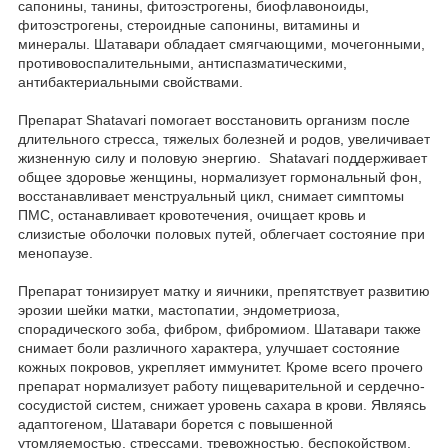
сапонины, танины, фитоэстрогены, биофлавоноиды,
фитоэстрогены, стероидные сапонины, витамины и
минералы. Шатавари обладает смягчающими, мочегонными,
противовоспалительными, антиспазматическими,
антибактериальными свойствами.
Препарат Shatavari помогает восстановить организм после
длительного стресса, тяжелых болезней и родов, увеличивает
жизненную силу и половую энергию. Shatavari поддерживает
общее здоровье женщины, нормализует гормональный фон,
восстанавливает менструальный цикл, снимает симптомы
ПМС, останавливает кровотечения, очищает кровь и
слизистые оболочки половых путей, облегчает состояние при
менопаузе.
Препарат тонизирует матку и яичники, препятствует развитию
эрозии шейки матки, мастопатии, эндометриоза,
спорадического зоба, фибром, фибромиом. Шатавари также
снимает боли различного характера, улучшает состояние
кожных покровов, укрепляет иммунитет. Кроме всего прочего
препарат нормализует работу пищеварительной и сердечно-
сосудистой систем, снижает уровень сахара в крови. Являясь
адаптогеном, Шатавари борется с повышенной
утомляемостью, стрессами, тревожностью, беспокойством,