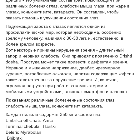
различных болезнях глаз, слабости мышц глаза, при жаре в
глазах, коньюнктивите, катаракте. Он составлен, чтобы
оказать помощь в улучшении состояния глаз.
Надлежащая забота о глазах является одной из
профилактической мер, которая необходима, особенно
зрелому человеку, начиная с 36-38 лет, и, естественно, в
более зрелом возрасте.
Вот некоторые причины нарушения зрения - длительный
запор и нервная слабость. Они приводят к появлению Drishti
dosha. Простуда может также привести к дефектам зрения.
Нервное и мышечное напряжение, диабет, чрезмерное
курение, потребление алкоголя, напитки содержащие кофеин
также ответственны за нарушение зрения. И, конечно,
огромная нагрузка при работе за компьютером и
мобильными устройствами, таких как смартфон и планшет.
Показания
: различные болезненные состояния глаз,
слабость мышц глаза, коньюнктивит, катаракта.
Каждая пилюля содержит 350 мг и состоит из:
Embilica officinals Amla
Terminal chebula Haritki
Beleric Myrabolan
Bhibhtki