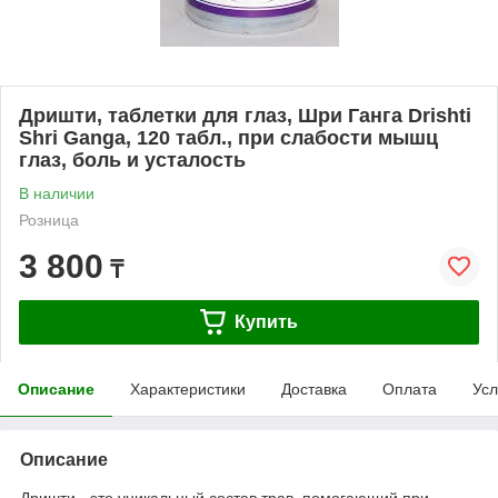
Дришти, таблетки для глаз, Шри Ганга Drishti
Shri Ganga, 120 табл., при слабости мышц
глаз, боль и усталость
В наличии
Розница
3 800
₸
Купить
Описание
Характеристики
Доставка
Оплата
Усл
Описание
Дришти - это уникальный состав трав, помогающий при