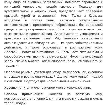
кожу лица от внешних загрязнений, помогает справиться с
излишней жирностью, придаёт свежесть. Подходит для
чувствительной и жирной кожи, предотвращает появление
прыщей, угрей и воспалений. Ним, Тулси и Куркума,
входящие в состав геля, являются натуральными
антисептиками и препятствуют образованию бактериальной
среды и распространению микробов. Лакричник возвращает
коже свежий и здоровый вид, Алоэ смягчает, успокаивает и
прекрасно увлажняет кожу. Мёд является натуральным
антиоксидантом и обладает мощным противобактериальным
действием, а также успокаивает и разглаживает кожу.
Апельсин, богатый витамином С, насыщает витаминами и
способствует улучшению текстуры кожи. Имеет потрясающий
запах свежевыжатого апельсинового сока, смешанного с
травами!
Особенно рекомендуется для ухода за проблемной, склонной
к прыщам и воспалениям кожей. Делает кожу мягкой, гладкой
и сияющей. Подходит для нормальной и жирной кожи.
Хорошо пенится и очень экономичен в использовании.
Способ применения:
Нанести на влажную кожу,
помассировать в течение 1 минуты мокрыми руками и смыть
тёплой водой.