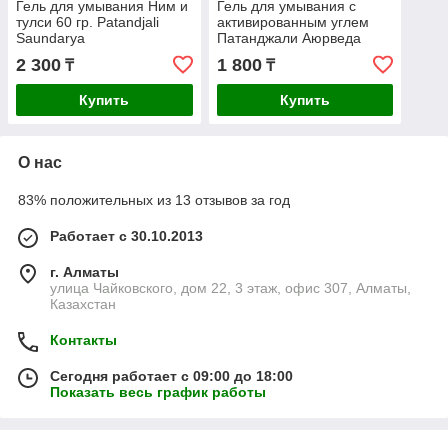
Гель для умывания Ним и
Гель для умывания с
тулси 60 гр. Patandjali
активированным углем
Saundarya
Патанджали Аюрведа
(Divya Patanjali Activated
2 300
1 800
₸
₸
Carbon Face Foam) 60 гр
Купить
Купить
О нас
83% положительных из 13 отзывов за год
Работает с 30.10.2013
г. Алматы
улица Чайковского, дом 22, 3 этаж, офис 307, Алматы,
Казахстан
Контакты
Сегодня работает с 09:00 до 18:00
Показать весь график работы