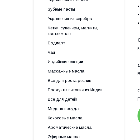
•
Зубные пасты
•
Украшения из серебра
•
Чётки, сувениры, магниты,
кантхималы
Бодиарт
в
Чаи
Индийские специи
Массажные масла
В
Все для роста ресниц
Продукты питания из Индии
О
П
Все для детей!
Медная посуда
Кокосовые масла
Ароматические масла
Эфирные масла