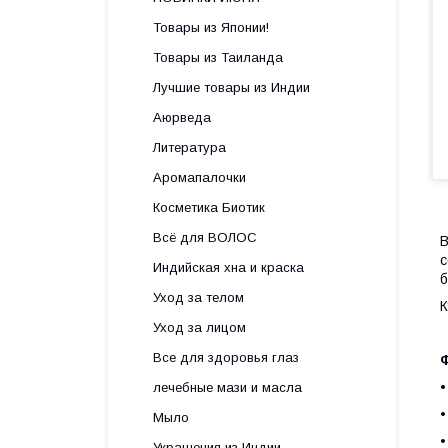
Товары из Японии!
Товары из Таиланда
Лучшие товары из Индии
Аюрведа
Литература
Аромапалочки
Косметика Биотик
Всё для ВОЛОС
В
с
Индийская хна и краска
б
Уход за телом
К
Уход за лицом
Все для здоровья глаз
•
лечебные мази и масла
•
Мыло
•
Украшения из Индии