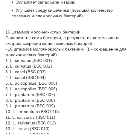
Ослабляет запах кала и газов;
Улучшает среду кишечника (повышая количество
полезных кисломолочных бактерий).
16 штаммов молочнокислых бактерий.
Содержит не сами бактерии, а результат их деятельности -
экстракт секреции молочнокислых бактерий.
«16 штаммов молочнокислых бактерий» (L - сокращение для
молочнокислых бактерий):
1. L. curvatus (BSC 001)
2. L. curvatus (BSC 002)
3. L. casel (BSC 003)
4. L. casel (BSC 004)
5. L. acidophilus (BSC 005)
6. L. acidophilus (BSC 006)
7. L. plantarum (BSC 007)
8. L. plantarum (BSC 008)
9. L. plantarum (BSC 009)
10. L. fermentum (BSC 010)
11. L. salivarius (BSC 011)
12. L. salivarius (BSC 012)
13. L. brevis (BSC 013)