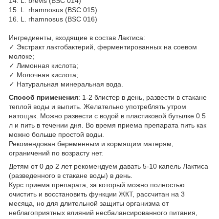
14. L. brevis (BSC 014)
15. L. rhamnosus (BSC 015)
16. L. rhamnosus (BSC 016)
Ингредиенты, входящие в состав Лактиса:
✓ Экстракт лактобактерий, ферментированных на соевом
молоке;
✓ Лимонная кислота;
✓ Молочная кислота;
✓ Натуральная минеральная вода.
Способ применения
: 1-2 блистер в день, развести в стакане
теплой воды и выпить. Желательно употреблять утром
натощак. Можно развести с водой в пластиковой бутылке 0.5
л и пить в течении дня. Во время приема препарата пить как
можно больше простой воды.
Рекомендован беременным и кормящим матерям,
ограничений по возрасту нет.
Детям от 0 до 2 лет рекомендуем давать 5-10 капель Лактиса
(разведенного в стакане воды) в день.
Курс приема препарата, за который можно полностью
очистить и восстановить функции ЖКТ, рассчитан на 3
месяца, но для длительной защиты организма от
неблагоприятных влияний несбалансированного питания,