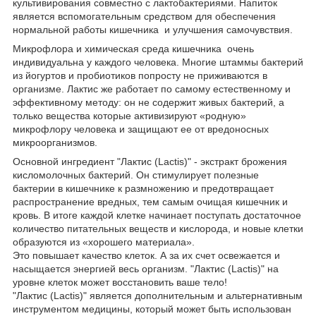
культивирования совместно с лактобактериями. Напиток
является вспомогательным средством для обеспечения
нормальной работы кишечника и улучшения самочувствия.
Микрофлора и химическая среда кишечника очень
индивидуальна у каждого человека. Многие штаммы бактерий
из йогуртов и пробиотиков попросту не приживаются в
организме. Лактис же работает по самому естественному и
эффективному методу: он не содержит живых бактерий, а
только вещества которые активизируют «родную»
микрофлору человека и защищают ее от вредоносных
микроорганизмов.
Основной ингредиент "Лактис (Lactis)" - экстракт брожения
кисломолочных бактерий. Он стимулирует полезные
бактерии в кишечнике к размножению и предотвращает
распространение вредных, тем самым очищая кишечник и
кровь. В итоге каждой клетке начинает поступать достаточное
количество питательных веществ и кислорода, и новые клетки
образуются из «хорошего материала».
Это повышает качество клеток. А за их счет освежается и
насыщается энергией весь организм. "Лактис (Lactis)" на
уровне клеток может восстановить ваше тело!
"Лактис (Lactis)" является дополнительным и альтернативным
инструментом медицины, который может быть использован