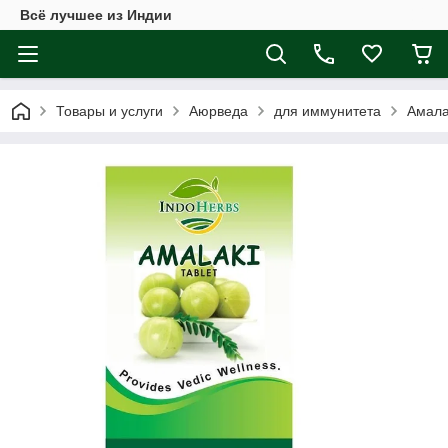
Всё лучшее из Индии
Товары и услуги
Аюрведа
для иммунитета
Амала