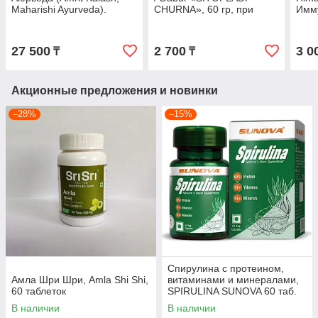
Maharishi Ayurveda).
CHURNA», 60 гр, при
Имм
Нектар Бессмертия. Паста
бронхите, кашле, гриппе
табл
600 гр + 60 табл.
27 500
2 700
3 0
₸
₸
Акционные предложения и новинки
–28%
–15%
Спирулина с протеином,
Амла Шри Шри, Amla Shi Shi,
витаминами и минералами,
60 таблеток
SPIRULINA SUNOVA 60 таб.
В наличии
В наличии