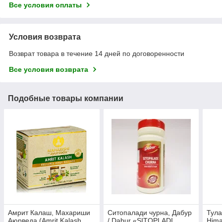
Все условия оплаты
Условия возврата
Возврат товара в течение 14 дней по договоренности
Все условия возврата
Подобные товары компании
Амрит Калаш, Махариши
Ситопалади чурна, Дабур
Тула
Аюрведа (Amrit Kalash,
/ Dabur «SITOPLADI
Hima