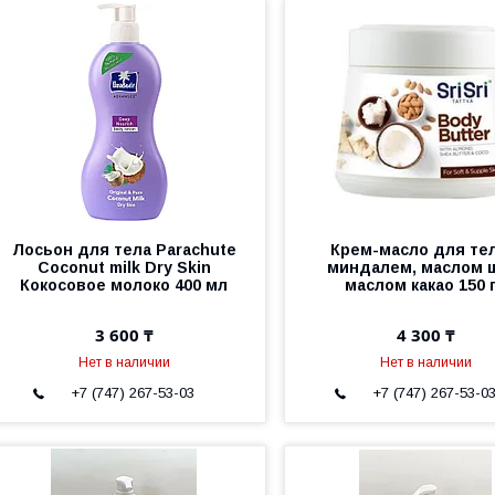
Лосьон для тела Parachute
Крем-масло для тел
Coconut milk Dry Skin
миндалем, маслом 
Кокосовое молоко 400 мл
маслом какао 150 
3 600 ₸
4 300 ₸
Нет в наличии
Нет в наличии
+7 (747) 267-53-03
+7 (747) 267-53-0