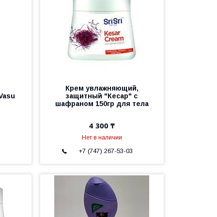
а
Крем увлажняющий,
Vasu
защитный "Кесар" с
шафраном 150гр для тела
4 300 ₸
Нет в наличии
3
+7 (747) 267-53-03