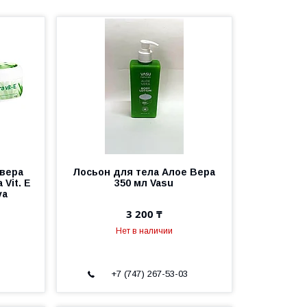
 вера
Лосьон для тела Алое Вера
 Vit. E
350 мл Vasu
va
3 200 ₸
Нет в наличии
3
+7 (747) 267-53-03