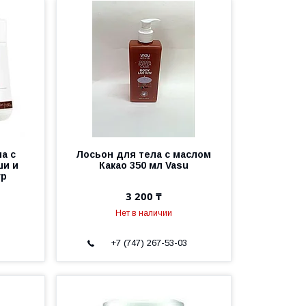
а с
Лосьон для тела с маслом
ши и
Какао 350 мл Vasu
гр
3 200 ₸
Нет в наличии
3
+7 (747) 267-53-03