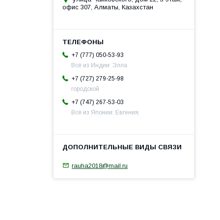
офис 307, Алматы, Казахстан
+7 (777) 050-53-93
Всё из Индии: Элла
+7 (727) 279-25-98
городской
+7 (747) 267-53-03
Всё из Японии: Евгения.
rauha2018@mail.ru