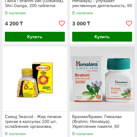
Ганга / Brahmi vati (Gotukola),
Himalaya) - улучшает
Shri Ganga, 200 таблеток
умственную деятельность, 60
таблеток
В наличии
В наличии
4 200
3 000
₸
₸
Купить
Купить
Сикод Seacod - Жир печени
Брахми/Брами, Гималаи
трески в капсулах 100 шт.,
(Brahmi, Himalaya).
ослабление организма,
Укрепление памяти, 60
ухудшение памяти
таблеток
В наличии
В наличии