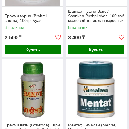
Шанкха Пушпи Вьяс /
Брахми чурна (Brahmi
Shankha Pushpi Vyas, 100 таб
churna) 100гр, Vyas
мозговой тоник для взрослых
и детей с 6 лет
В наличии
В наличии
2 500
3 400
₸
₸
Купить
Купить
Брахми вати (Готукола), Шри
Ментат, Гималаи (Mentat,