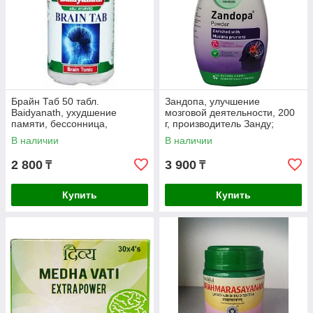
Брайн Таб 50 табл.
Зандопа, улучшение
Baidyanath, ухудшение
мозговой деятельности, 200
памяти, бессонница,
г, производитель Занду;
раздражительность,
Zandopa, 200 g, Zandu
В наличии
В наличии
депрессия, стресс
2 800
3 900
₸
₸
Купить
Купить