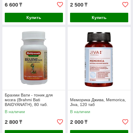
6 600
2 500
₸
₸
Купить
Купить
Брахми Вати - тоник для
мозга (Brahmi Bati
Меморика Джива, Memorica,
BAIDYANATH), 80 таб.
Jiva, 120 таб
В наличии
В наличии
2 800
2 000
₸
₸