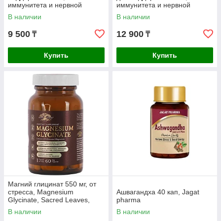
иммунитета и нервной
иммунитета и нервной
системы., 500мг, 100 кап, Dr.
системы, 100 гр, DR. EVENK
В наличии
В наличии
Evenk
9 500
12 900
₸
₸
Купить
Купить
Магний глицинат 550 мг, от
стресса, Magnesium
Ашвагандха 40 кап, Jagat
Glycinate, Sacred Leaves,
pharma
60кап.
В наличии
В наличии