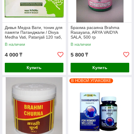
Дивья Медха Вати, тоник для
Брахма расаяна Brahma
памяти Патанджали / Divya
Rasayana, ARYA VAIDYA
Medha Vati, Patanjali 120 таб,
SALA, 500 гр
В наличии
В наличии
4 000
5 800
₸
₸
Купить
Купить
В НОВОЙ УПАКОВКЕ