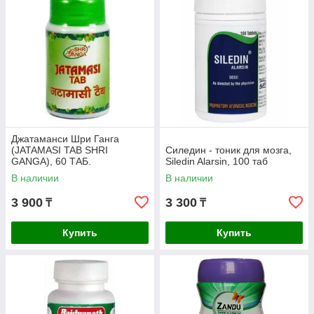
Джатаманси Шри Ганга
(JATAMASI TAB SHRI
Силедин - тоник для мозга,
GANGA), 60 ТАБ.
Siledin Alarsin, 100 таб
В наличии
В наличии
3 900
3 300
₸
₸
Купить
Купить